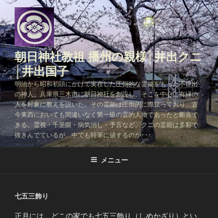
コ
ン
テ
ン
ツ
朝日神社教祖 播州の親様│井出クニ
へ
│井出国子
ス
明治から昭和初頭にかけて実在した圧倒的な霊能をもった不世出
キ
の神人。兵庫県三木市に朝日神社を創設し、そこを中心に有縁の
ッ
人を対象に教えを説いた。その霊能は圧倒的に際立っており、古
プ
今東西においても間違いなく第一級の霊的人物であったと断言で
きる。霊視・千里眼・病気治し・予言など、クニの霊能は多彩で
抜きんでているが、中でも特筆に値するのが･･･
メニュー
七五三飾り
正月には、どこの家でも七五三飾り（しめかざり）とい