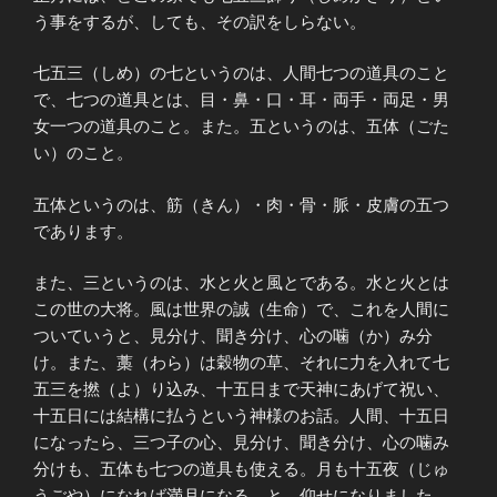
う事をするが、しても、その訳をしらない。
七五三（しめ）の七というのは、人間七つの道具のこと
で、七つの道具とは、目・鼻・口・耳・両手・両足・男
女一つの道具のこと。また。五というのは、五体（ごた
い）のこと。
五体というのは、筋（きん）・肉・骨・脈・皮膚の五つ
であります。
また、三というのは、水と火と風とである。水と火とは
この世の大将。風は世界の誠（生命）で、これを人間に
ついていうと、見分け、聞き分け、心の噛（か）み分
け。また、藁（わら）は穀物の草、それに力を入れて七
五三を撚（よ）り込み、十五日まで天神にあげて祝い、
十五日には結構に払うという神様のお話。人間、十五日
になったら、三つ子の心、見分け、聞き分け、心の噛み
分けも、五体も七つの道具も使える。月も十五夜（じゅ
うごや）になれば満月になる。と、仰せになりました。