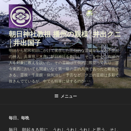
コ
ン
テ
ン
ツ
朝日神社教祖 播州の親様│井出クニ
へ
│井出国子
ス
明治から昭和初頭にかけて実在した圧倒的な霊能をもった不世出
キ
の神人。兵庫県三木市に朝日神社を創設し、そこを中心に有縁の
ッ
人を対象に教えを説いた。その霊能は圧倒的に際立っており、古
プ
今東西においても間違いなく第一級の霊的人物であったと断言で
きる。霊視・千里眼・病気治し・予言など、クニの霊能は多彩で
抜きんでているが、中でも特筆に値するのが･･･
メニュー
毎日、毎晩
毎日、朝起きる前に、うれしうれしうれしと思う。そし